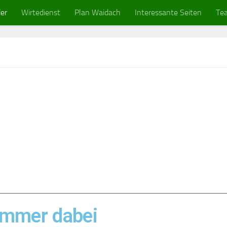
er
Wirtedienst
Plan Waidach
Interessante Seiten
Te
immer dabei