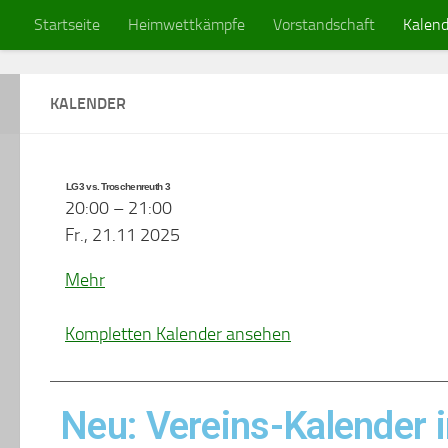
Startseite
Heimwettkämpfe
Vorstandschaft
Kalend
Zum Inhalt springen
KALENDER
LG3 vs. Troschenreuth 3
20:00
–
21:00
Fr., 21.11 2025
Mehr
Kompletten Kalender ansehen
Neu: Vereins-Kalender 