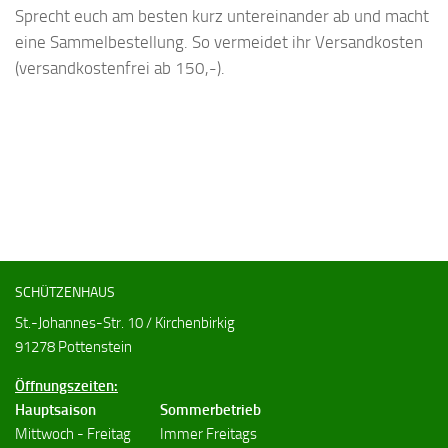
Sprecht euch am besten kurz untereinander ab und macht
eine Sammelbestellung. So vermeidet ihr Versandkosten
(versandkostenfrei ab 150,-).
SCHÜTZENHAUS
St.-Johannes-Str. 10 / Kirchenbirkig
91278 Pottenstein
Öffnungszeiten:
Hauptsaison
Sommerbetrieb
Mittwoch - Freitag
Immer Freitags