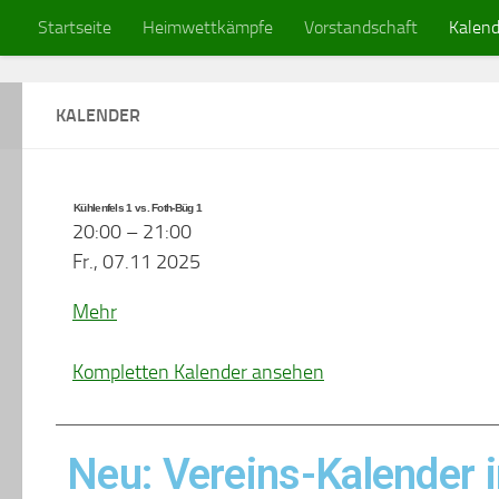
Startseite
Heimwettkämpfe
Vorstandschaft
Kalend
Zum Inhalt springen
KALENDER
Kühlenfels 1 vs. Foth-Büg 1
20:00
–
21:00
Fr., 07.11 2025
Mehr
Kompletten Kalender ansehen
Neu: Vereins-Kalender 