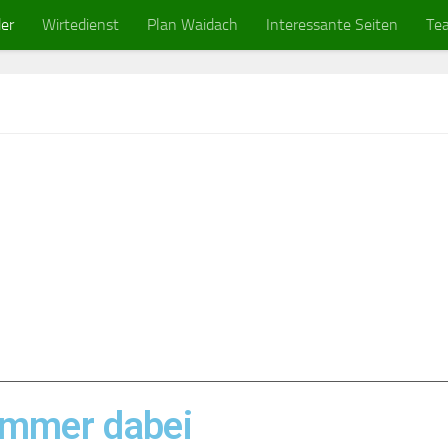
er
Wirtedienst
Plan Waidach
Interessante Seiten
Te
immer dabei