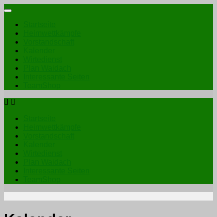
Startseite
Heimwettkämpfe
Vorstandschaft
Kalender
Wirtedienst
Plan Waidach
Interessante Seiten
TeamShop
Startseite
Heimwettkämpfe
Vorstandschaft
Kalender
Wirtedienst
Plan Waidach
Interessante Seiten
TeamShop